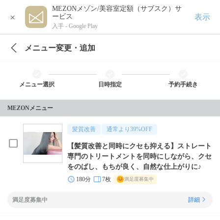
MEZONメゾン/美容室定額（サブスク）サ
×
表示
ービス
入手 -
Google Play
メニュー変更・追加
メニュー選択
日時指定
予約手続き
MEZONメニュー
髪質改善
通常より
39
%OFF
【髪質改善と同時にクセも抑える】ストレート
専門のトリートメントを同時にしながら、クセ
をのばし、もちが良く、自然な仕上がりに♪
180分
7枚
満足度募集中
満足度募集中
詳細