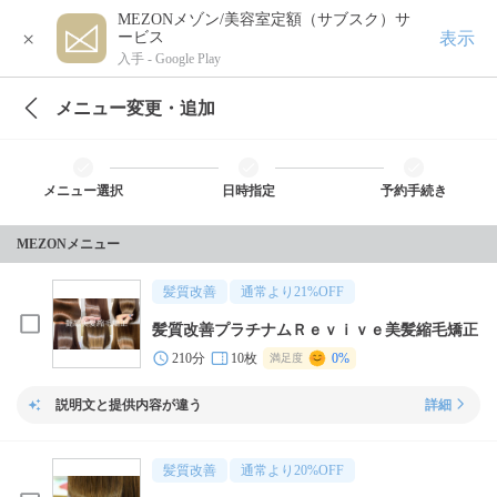
MEZONメゾン/美容室定額（サブスク）サ
×
表示
ービス
入手 -
Google Play
メニュー変更・追加
メニュー選択
日時指定
予約手続き
MEZONメニュー
髪質改善
通常より
21
%OFF
髪質改善プラチナムＲｅｖｉｖｅ美髪縮毛矯正
210分
10枚
0%
満足度
説明文と提供内容が違う
詳細
髪質改善
通常より
20
%OFF