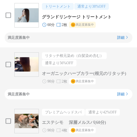
トリートメント
通常より
38
%OFF
グランドリンケージ トリートメント
60分
2枚
満足度募集中
満足度募集中
詳細
リタッチ根元染め（白髪染め含む）
通常より
56
%OFF
オーガニックハーブカラー(根元のリタッチ)
90分
2枚
満足度募集中
満足度募集中
詳細
プレミアムヘッドスパ
通常より
42
%OFF
エステシモ 深層メルスパ(60分)
90分
4枚
満足度募集中