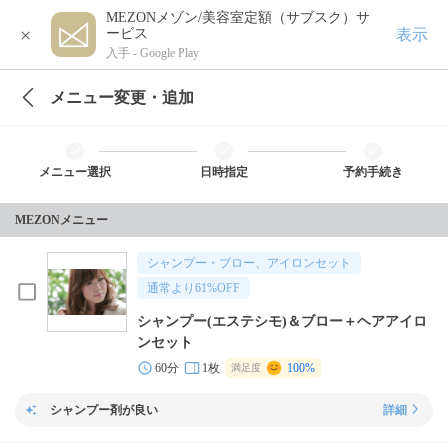
MEZONメゾン/美容室定額（サブスク）サ
×
表示
ービス
入手 -
Google Play
メニュー変更・追加
メニュー選択
日時指定
予約手続き
MEZONメニュー
シャンプー・ブロー、アイロンセット
通常より
61
%OFF
シャンプー(エステシモ)＆ブロー＋ヘアアイロ
ンセット
60分
1枚
100%
満足度
シャンプー剤が良い
詳細