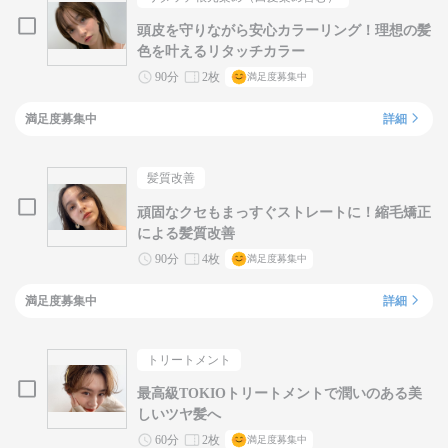
頭皮を守りながら安心カラーリング！理想の髪
色を叶えるリタッチカラー
90分
2枚
満足度募集中
満足度募集中
詳細
髪質改善
頑固なクセもまっすぐストレートに！縮毛矯正
による髪質改善
90分
4枚
満足度募集中
満足度募集中
詳細
トリートメント
最高級TOKIOトリートメントで潤いのある美
しいツヤ髪へ
60分
2枚
満足度募集中