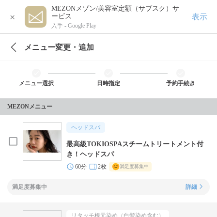
MEZONメゾン/美容室定額（サブスク）サ
×
表示
ービス
入手 -
Google Play
メニュー変更・追加
メニュー選択
日時指定
予約手続き
MEZONメニュー
ヘッドスパ
最高級TOKIOSPAスチームトリートメント付
き！ヘッドスパ
60分
2枚
満足度募集中
満足度募集中
詳細
リタッチ根元染め（白髪染め含む）