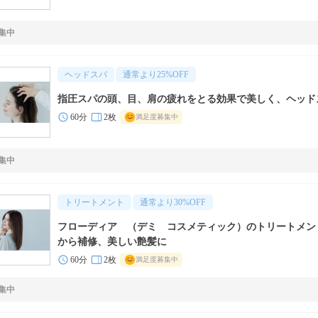
集中
ヘッドスパ
通常より
25
%OFF
指圧スパの頭、目、肩の疲れをとる効果で美しく、ヘッド
60分
2枚
満足度募集中
集中
トリートメント
通常より
30
%OFF
フローディア （デミ コスメティック）のトリートメン
から補修、美しい艶髪に
60分
2枚
満足度募集中
集中