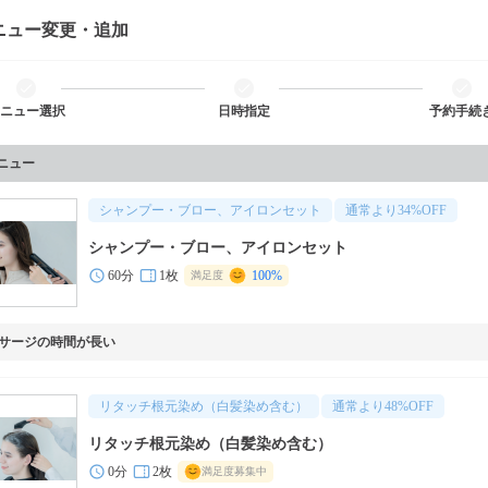
ニュー変更・追加
ニュー選択
日時指定
予約手続
メニュー
シャンプー・ブロー、アイロンセット
通常より
34
%OFF
シャンプー・ブロー、アイロンセット
60分
1枚
100%
満足度
サージの時間が長い
リタッチ根元染め（白髪染め含む）
通常より
48
%OFF
リタッチ根元染め（白髪染め含む）
0分
2枚
満足度募集中