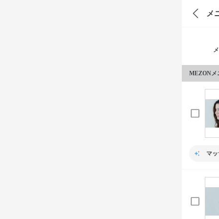
メ
メ
MEZON
マッ