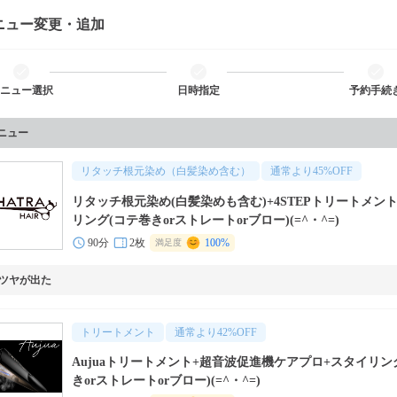
ニュー変更・追加
ニュー選択
日時指定
予約手続
メニュー
リタッチ根元染め（白髪染め含む）
通常より
45
%OFF
リタッチ根元染め(白髪染めも含む)+4STEPトリートメン
リング(コテ巻きorストレートorブロー)(=^・^=)
90分
2枚
100%
満足度
ツヤが出た
トリートメント
通常より
42
%OFF
Aujuaトリートメント+超音波促進機ケアプロ+スタイリン
きorストレートorブロー)(=^・^=)