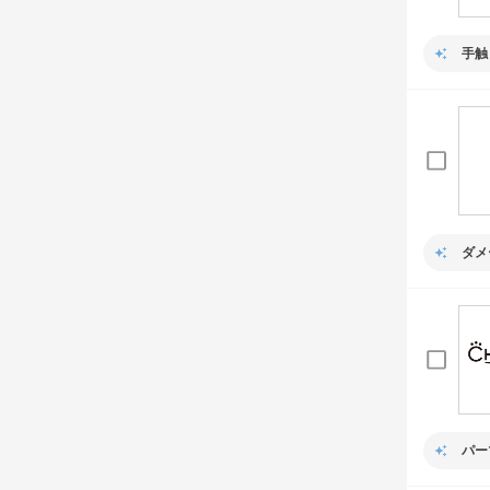
手触
ダメ
パー