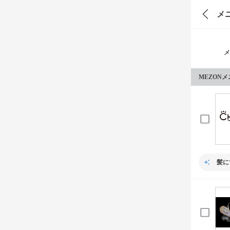
メ
メ
MEZON
髪に