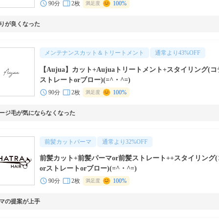
90分
2枚
100%
満足度
りが良くなった
メンテナンスカット＆トリートメント
通常より
43
%OFF
【Aujua】カット+Aujuaトリートメント+スタイリング(コ
ストレートorブロー)(=^・^=)
90分
2枚
100%
満足度
ージ毛が気にならなくなった
前髪カットパーマ
通常より
32
%OFF
前髪カット+前髪パーマor前髪ストレート++スタイリング
orストレートorブロー)(=^・^=)
90分
2枚
100%
満足度
マの提案が上手