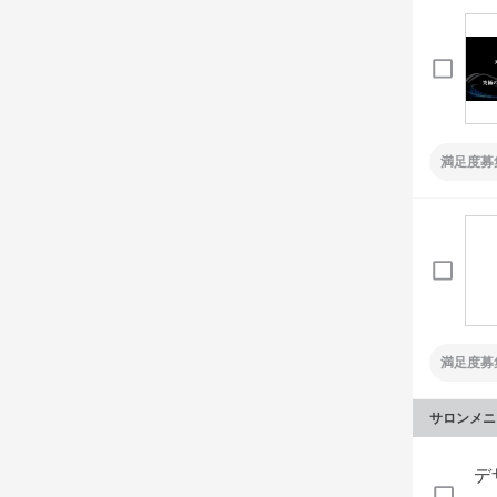
満足度募
満足度募
サロンメニ
デ