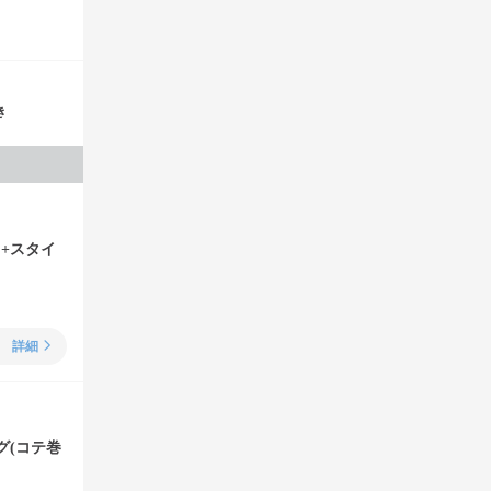
き
ト+スタイ
詳細
グ(コテ巻