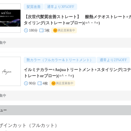
髪質改善
通常より
30
%OFF
【次世代髪質改善ストレート】 酸熱メテオストレート+
タイリング(ストレートorブロー)(=^・^=)
180分
5枚
満足度募集中
集中
艶カラー（フルカラー＆トリートメント）
通常より
23
%OFF
イルミナカラー+Aujuaトリートメント+スタイリング(コテ
トレートorブロー)(=^・^=)
90分
4枚
満足度募集中
集中
ュー
ザインカット（フルカット）