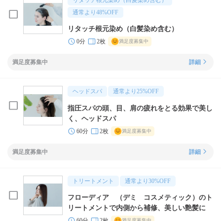
リタッチ根元染め（白髪染め含む）
通常より
48
%OFF
リタッチ根元染め（白髪染め含む）
0分
2枚
満足度募集中
満足度募集中
詳細
ヘッドスパ
通常より
25
%OFF
指圧スパの頭、目、肩の疲れをとる効果で美し
く、ヘッドスパ
60分
2枚
満足度募集中
満足度募集中
詳細
トリートメント
通常より
30
%OFF
フローディア （デミ コスメティック）のト
リートメントで内側から補修、美しい艶髪に
60分
2枚
満足度募集中