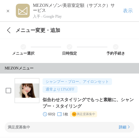
MEZONメゾン/美容室定額（サブスク）サ
×
表示
ービス
入手 -
Google Play
メニュー変更・追加
メニュー選択
日時指定
予約手続き
MEZONメニュー
シャンプー・ブロー、アイロンセット
通常より
13
%OFF
似合わせスタイリングでもっと素敵に、シャン
プー・スタイリング
60分
1枚
満足度募集中
満足度募集中
詳細