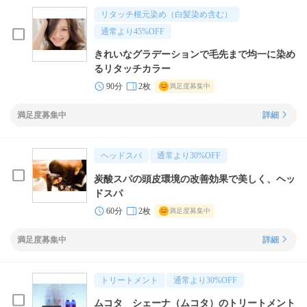
リタッチ根元染め（白髪染め含む）
通常より
45
%OFF
きれいなグラデーションで毛先まで均一に染め
るリタッチカラー
90分
2枚
満足度募集中
満足度募集中
詳細
ヘッドスパ
通常より
30
%OFF
炭酸スパの頭皮環境の改善効果で美しく、ヘッ
ドスパ
60分
2枚
満足度募集中
満足度募集中
詳細
トリートメント
通常より
30
%OFF
ムコタ シェーナ（ムコタ）のトリートメント