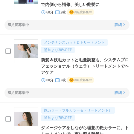
で内側から補修、美しい艶髪に
60分
2枚
満足度募集中
満足度募集中
詳細
メンテナンスカット＆トリートメント
通常より
30
%OFF
前髪＆枝毛カットと毛量調整も、システムプロ
フェッショナル（ウェラ）トリートメントでヘ
アケア
60分
2枚
満足度募集中
満足度募集中
詳細
艶カラー（フルカラー＆トリートメント）
通常より
78
%OFF
ダメージケアをしながら理想の艶カラーに。ト