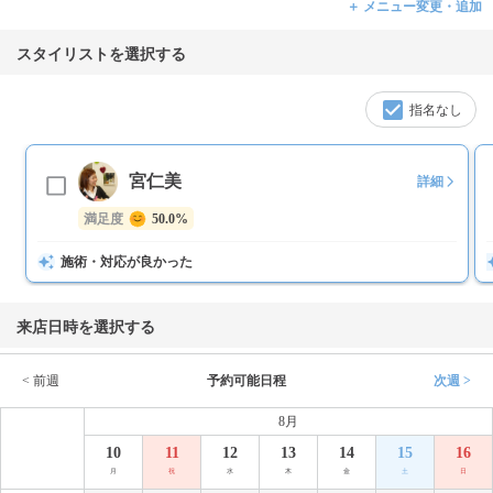
＋ メニュー変更・追加
スタイリストを選択する
指名なし
宮仁美
詳細
満足度
50.0%
施術・対応が良かった
来店日時を選択する
< 前週
予約可能日程
次週 >
8月
10
11
12
13
14
15
16
月
祝
水
木
金
土
日