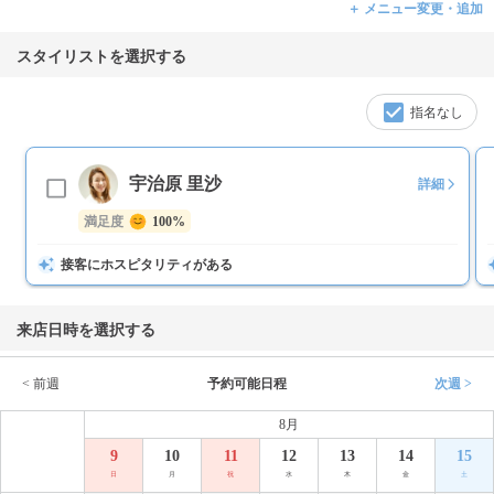
＋ メニュー変更・追加
スタイリストを選択する
指名なし
宇治原 里沙
詳細
満足度
100%
接客にホスピタリティがある
来店日時を選択する
< 前週
予約可能日程
次週 >
8月
9
10
11
12
13
14
15
日
月
祝
水
木
金
土