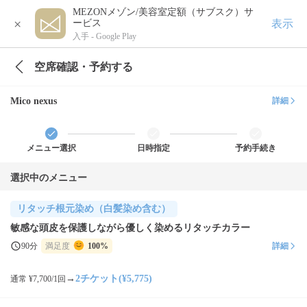
MEZONメゾン/美容室定額（サブスク）サ
×
表示
ービス
入手 -
Google Play
空席確認・予約する
Mico nexus
詳細
メニュー選択
日時指定
予約手続き
選択中のメニュー
リタッチ根元染め（白髪染め含む）
敏感な頭皮を保護しながら優しく染めるリタッチカラー
90分
満足度
100%
詳細
→
2チケット(¥5,775)
通常 ¥7,700/1回