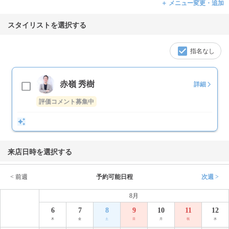
＋ メニュー変更・追加
スタイリストを選択する
指名なし
赤嶺 秀樹
詳細
評価コメント募集中
来店日時を選択する
< 前週
予約可能日程
次週 >
8月
6
7
8
9
10
11
12
木
金
土
日
月
祝
水