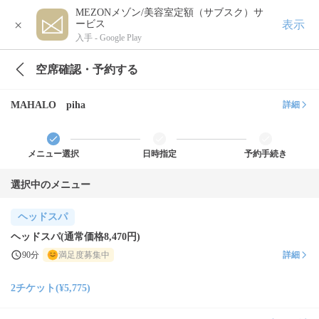
MEZONメゾン/美容室定額（サブスク）サ
×
表示
ービス
入手 -
Google Play
空席確認・予約する
MAHALO piha
詳細
メニュー選択
日時指定
予約手続き
選択中のメニュー
ヘッドスパ
ヘッドスパ(通常価格8,470円)
90分
満足度募集中
詳細
2チケット(¥5,775)