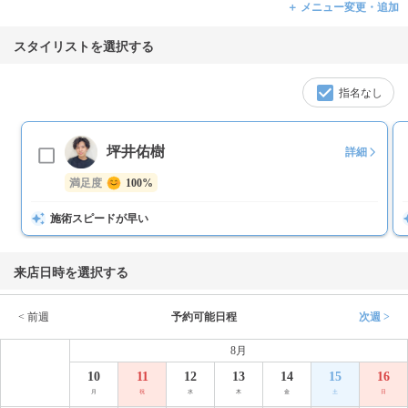
＋ メニュー変更・追加
スタイリストを選択する
指名なし
坪井佑樹
詳細
満足度
100%
施術スピードが早い
来店日時を選択する
< 前週
予約可能日程
次週 >
8月
10
11
12
13
14
15
16
月
祝
水
木
金
土
日