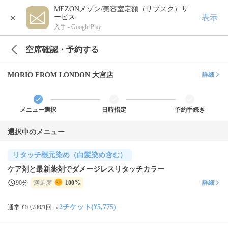
MEZONメゾン/美容室定額（サブスク）サ
×
表示
ービス
入手 -
Google Play
空席確認・予約する
MORIO FROM LONDON 大宮店
詳細
メニュー選択
日時指定
予約手続き
選択中のメニュー
リタッチ根元染め（白髪染め含む）
ケア剤と最新薬剤でダメージレスリタッチカラー
90分
満足度
100%
詳細
→
2チケット(¥5,775)
通常 ¥10,780/1回