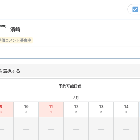
濱崎
評価コメント募集中
を選択する
予約可能日程
8月
9
10
11
12
13
14
日
月
祝
水
木
金