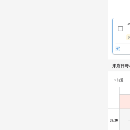
来店日時
< 前週
09:30