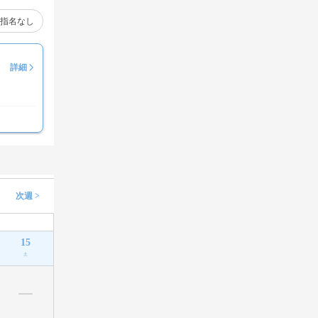
指名なし
詳細
次週 >
15
土