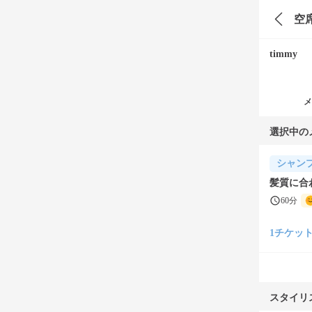
空
timmy
メ
選択中の
シャン
髪質に合
60分
1チケット(¥
スタイリ