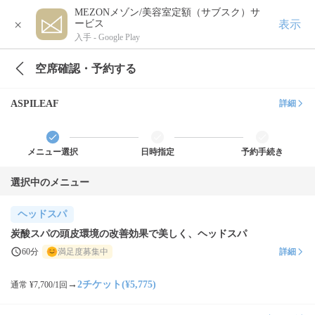
MEZONメゾン/美容室定額（サブスク）サ
×
表示
ービス
入手 -
Google Play
空席確認・予約する
ASPILEAF
詳細
メニュー選択
日時指定
予約手続き
選択中のメニュー
ヘッドスパ
炭酸スパの頭皮環境の改善効果で美しく、ヘッドスパ
60分
満足度募集中
詳細
→
2チケット(¥5,775)
通常 ¥7,700/1回