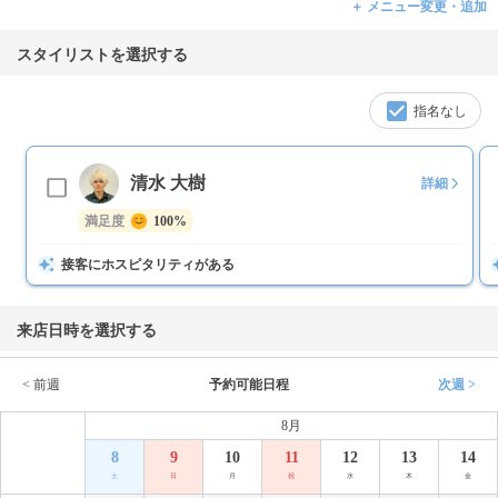
＋ メニュー変更・追加
スタイリストを選択する
指名なし
清水 大樹
詳細
満足度
100%
接客にホスピタリティがある
来店日時を選択する
< 前週
予約可能日程
次週 >
8月
8
9
10
11
12
13
14
土
日
月
祝
水
木
金