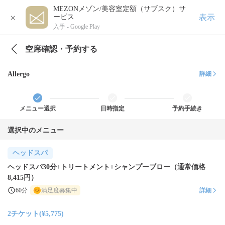
MEZONメゾン/美容室定額（サブスク）サ
×
表示
ービス
入手 -
Google Play
空席確認・予約する
Allergo
詳細
メニュー選択
日時指定
予約手続き
選択中のメニュー
ヘッドスパ
ヘッドスパ30分+トリートメント+シャンプーブロー（通常価格
8,415円）
60分
満足度募集中
詳細
2チケット(¥5,775)