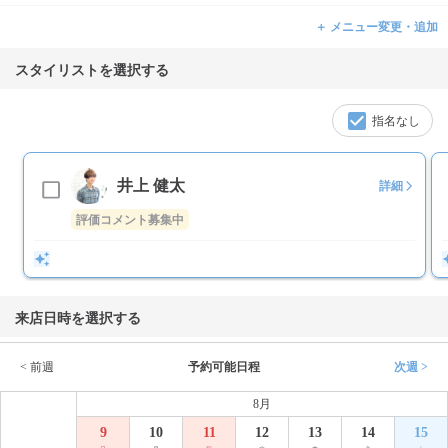
＋ メニュー変更・追加
スタイリストを選択する
指名なし
井上 健太
詳細
評価コメント募集中
来店日時を選択する
< 前週
予約可能日程
次週 >
8月
9
10
11
12
13
14
15