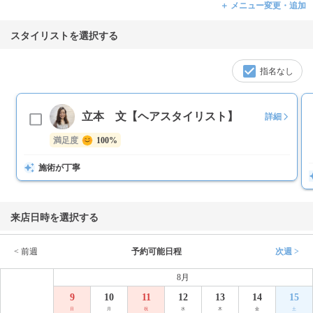
＋ メニュー変更・追加
スタイリストを選択する
指名なし
立本 文【ヘアスタイリスト】
詳細
満足度
100%
施術が丁寧
来店日時を選択する
< 前週
予約可能日程
次週 >
8月
9
10
11
12
13
14
15
日
月
祝
水
木
金
土