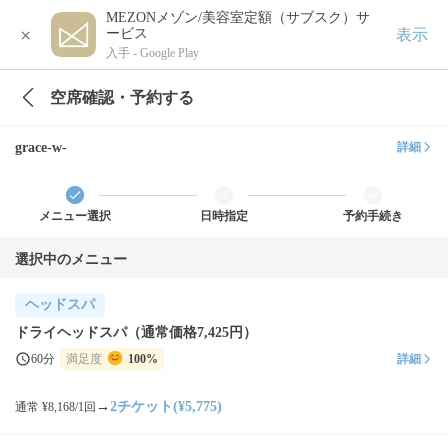
MEZONメゾン/美容室定額（サブスク）サ
×
表示
ービス
入手 -
Google Play
空席確認・予約する
grace-w-
詳細
メニュー選択
日時指定
予約手続き
選択中のメニュー
ヘッドスパ
ドライヘッドスパ（通常価格7,425円）
60分
満足度
100%
詳細
→
2チケット(¥5,775)
通常 ¥8,168/1回