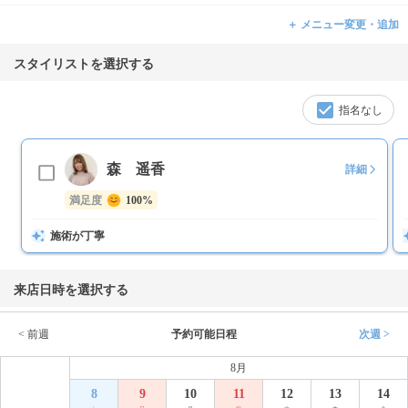
＋ メニュー変更・追加
スタイリストを選択する
指名なし
森 遥香
詳細
満足度
100%
施術が丁寧
来店日時を選択する
< 前週
予約可能日程
次週 >
8月
8
9
10
11
12
13
14