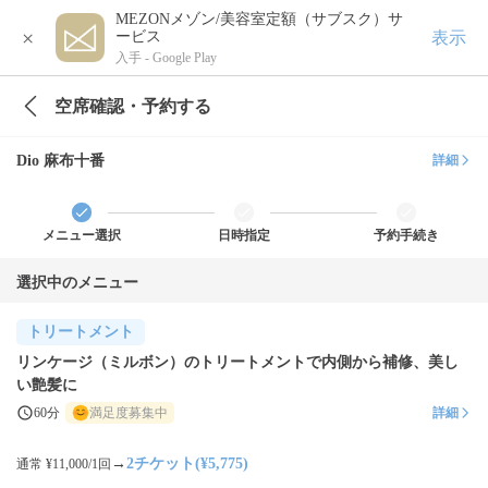
MEZONメゾン/美容室定額（サブスク）サ
×
表示
ービス
入手 -
Google Play
空席確認・予約する
Dio 麻布十番
詳細
メニュー選択
日時指定
予約手続き
選択中のメニュー
トリートメント
リンケージ（ミルボン）のトリートメントで内側から補修、美し
い艶髪に
60分
満足度募集中
詳細
→
2チケット(¥5,775)
通常 ¥11,000/1回