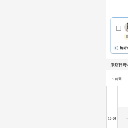
施術
来店日時
< 前週
10:00