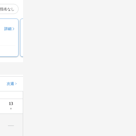
指名なし
田中 希佳
詳細
評価コメント募集中
次週 >
13
木