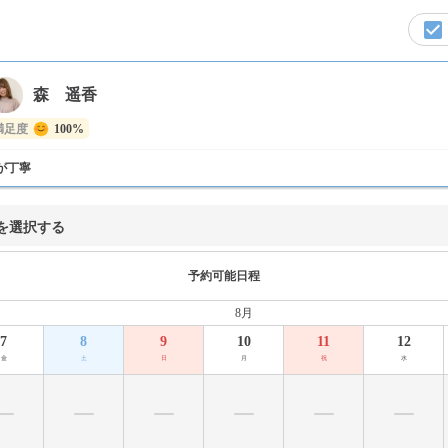
森 遥香
満足度
100%
が丁寧
を選択する
予約可能日程
8月
7
8
9
10
11
12
金
土
日
月
祝
水