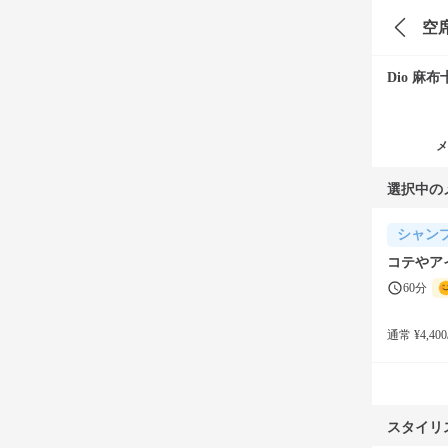
空
Dio 麻布
メ
選択中の
シャン
コテやア
60分
通常 ¥4,400
スタイリ