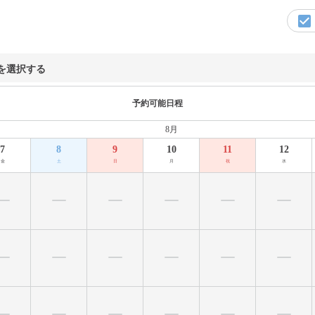
を選択する
予約可能日程
8月
7
8
9
10
11
12
金
土
日
月
祝
水