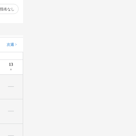
指名なし
次週 >
13
木