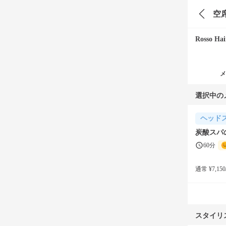
空
Rosso H
メ
選択中の
ヘッド
炭酸スパ
60分
通常 ¥7,150
スタイリ