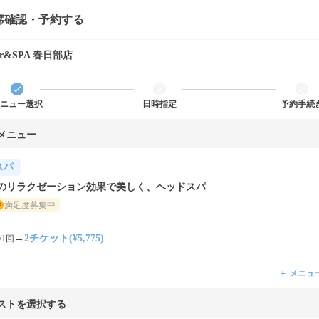
席確認・予約する
air&SPA 春日部店
ニュー選択
日時指定
予約手続
メニュー
スパ
のリラクゼーション効果で美しく、ヘッドスパ
満足度募集中
→
2チケット(¥5,775)
/1回
＋ メニュ
ストを選択する