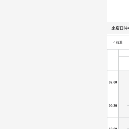
来店日時
< 前週
09:00
09:30