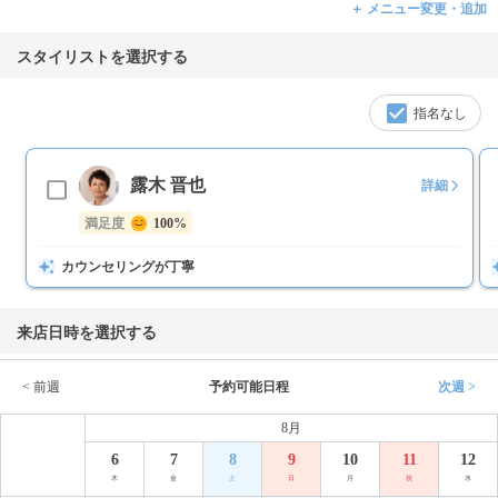
＋ メニュー変更・追加
スタイリストを選択する
指名なし
露木 晋也
詳細
満足度
100%
カウンセリングが丁寧
来店日時を選択する
< 前週
予約可能日程
次週 >
8月
6
7
8
9
10
11
12
木
金
土
日
月
祝
水