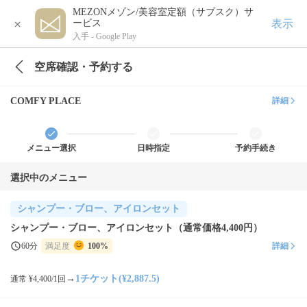
MEZONメゾン/美容室定額（サブスク）サ
×
表示
ービス
入手 -
Google Play
空席確認・予約する
COMFY PLACE
詳細
メニュー選択
日時指定
予約手続き
選択中のメニュー
シャンプー・ブロー、アイロンセット
シャンプー・ブロー、アイロンセット（通常価格4,400円）
60分
満足度
100%
詳細
→
1チケット(¥2,887.5)
通常 ¥4,400/1回