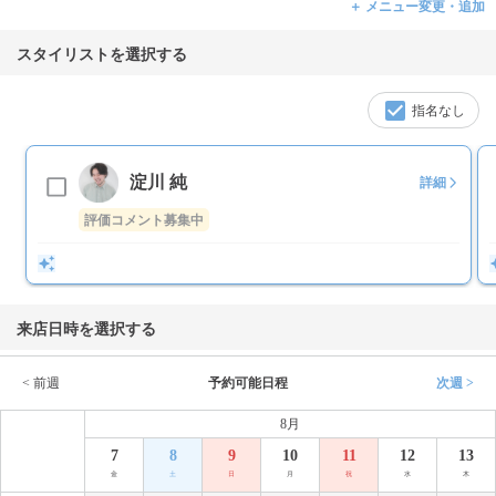
＋ メニュー変更・追加
スタイリストを選択する
指名なし
淀川 純
詳細
評価コメント募集中
来店日時を選択する
< 前週
予約可能日程
次週 >
8月
7
8
9
10
11
12
13
金
土
日
月
祝
水
木