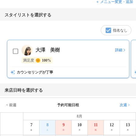
＋ メニュー変更・追加
スタイリストを選択する
指名なし
大澤 美樹
詳細
満足度
100%
カウンセリングが丁寧
来店日時を選択する
< 前週
予約可能日程
次週 >
8月
7
8
9
10
11
12
13
金
土
日
月
祝
水
木