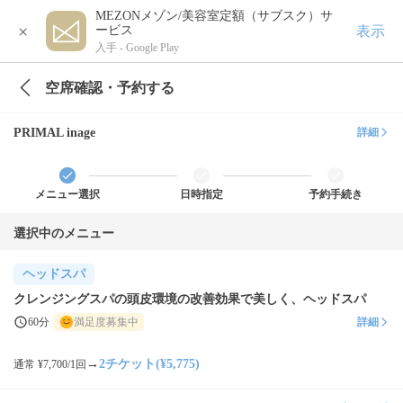
MEZONメゾン/美容室定額（サブスク）サ
×
表示
ービス
入手 -
Google Play
空席確認・予約する
PRIMAL inage
詳細
メニュー選択
日時指定
予約手続き
選択中のメニュー
ヘッドスパ
クレンジングスパの頭皮環境の改善効果で美しく、ヘッドスパ
60分
満足度募集中
詳細
→
2チケット(¥5,775)
通常 ¥7,700/1回