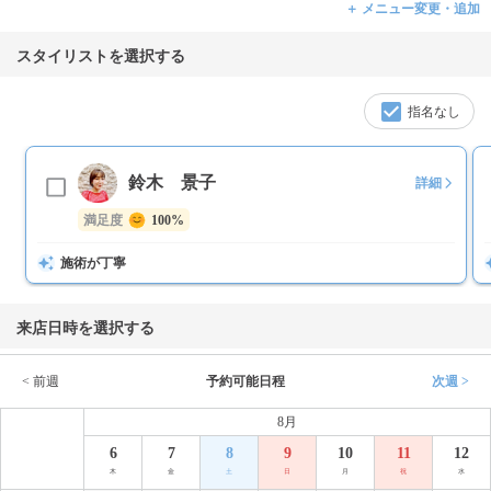
＋ メニュー変更・追加
スタイリストを選択する
指名なし
鈴木 景子
詳細
満足度
100%
施術が丁寧
来店日時を選択する
< 前週
予約可能日程
次週 >
8月
6
7
8
9
10
11
12
木
金
土
日
月
祝
水