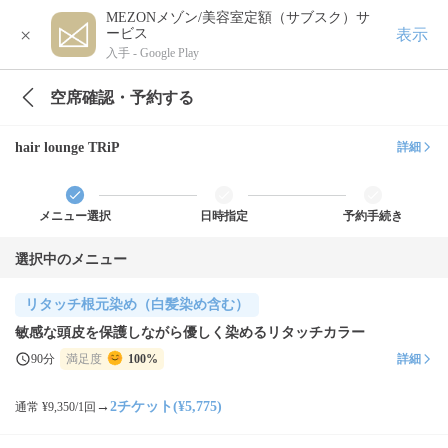
MEZONメゾン/美容室定額（サブスク）サ
×
表示
ービス
入手 -
Google Play
空席確認・予約する
hair lounge TRiP
詳細
メニュー選択
日時指定
予約手続き
選択中のメニュー
リタッチ根元染め（白髪染め含む）
敏感な頭皮を保護しながら優しく染めるリタッチカラー
90分
満足度
100%
詳細
→
2チケット(¥5,775)
通常 ¥9,350/1回