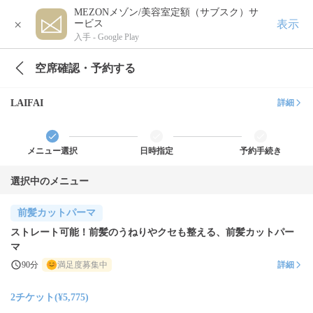
MEZONメゾン/美容室定額（サブスク）サ
×
表示
ービス
入手 -
Google Play
空席確認・予約する
LAIFAI
詳細
メニュー選択
日時指定
予約手続き
選択中のメニュー
前髪カットパーマ
ストレート可能！前髪のうねりやクセも整える、前髪カットパー
マ
90分
満足度募集中
詳細
2チケット(¥5,775)