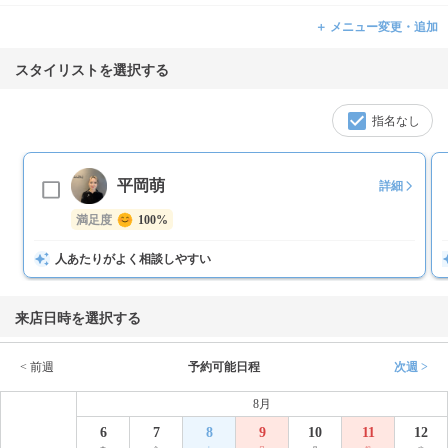
＋ メニュー変更・追加
スタイリストを選択する
指名なし
平岡萌
詳細
満足度
100%
人あたりがよく相談しやすい
来店日時を選択する
< 前週
予約可能日程
次週 >
8月
6
7
8
9
10
11
12