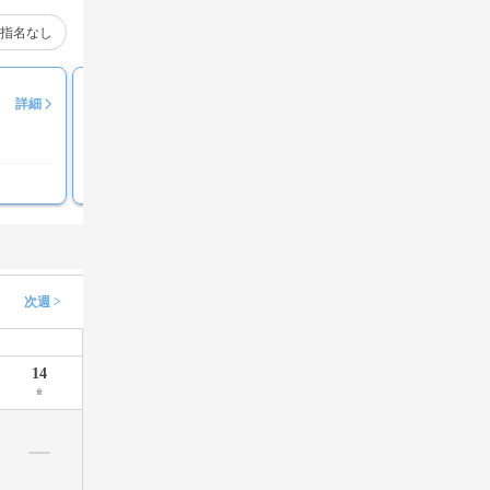
指名なし
小向 えりこ
詳細
評価コメント募集中
次週 >
14
金