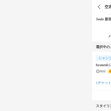
空
Joule 
メ
選択中の
シャン
byone
60分
1チケット(¥
スタイリ