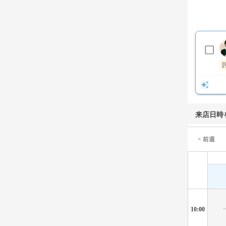
来店日時
< 前週
10:00