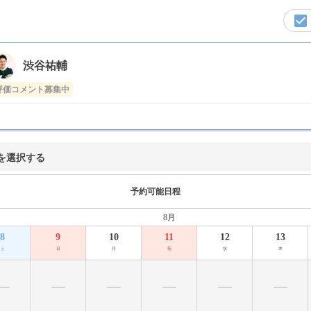
渋谷祐輔
評価コメント募集中
を選択する
予約可能日程
8月
8
9
10
11
12
13
土
日
月
祝
水
木