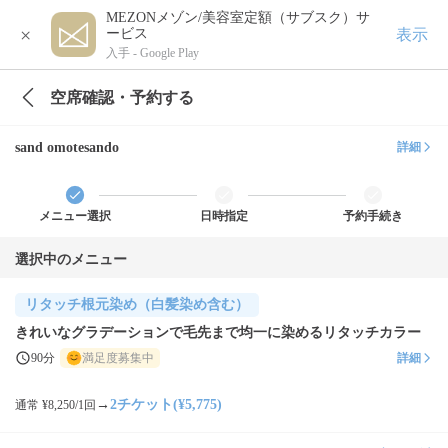
MEZONメゾン/美容室定額（サブスク）サ
×
表示
ービス
入手 -
Google Play
空席確認・予約する
sand omotesando
詳細
メニュー選択
日時指定
予約手続き
選択中のメニュー
リタッチ根元染め（白髪染め含む）
きれいなグラデーションで毛先まで均一に染めるリタッチカラー
90分
満足度募集中
詳細
→
2チケット(¥5,775)
通常 ¥8,250/1回