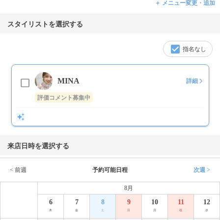
＋ メニュー変更・追加
スタイリストを選択する
指名なし
MINA
詳細
評価コメント募集中
来店日時を選択する
< 前週
予約可能日程
次週 >
8月
6
7
8
9
10
11
12
木
金
土
日
月
祝
水