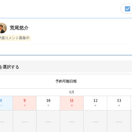
荒尾悠介
評価コメント募集中
を選択する
予約可能日程
8月
8
9
10
11
12
13
土
日
月
祝
水
木