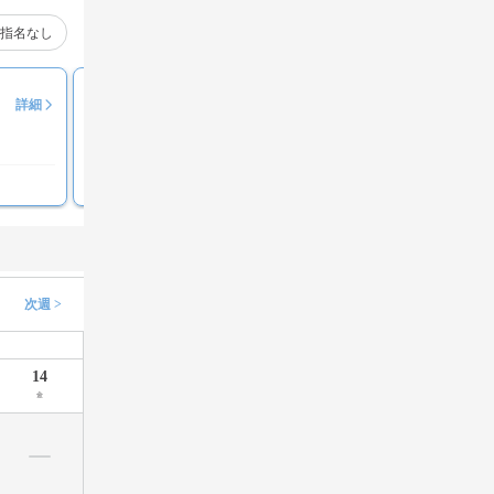
指名なし
鈴木隆太郎
詳細
評価コメント募集中
次週 >
14
金