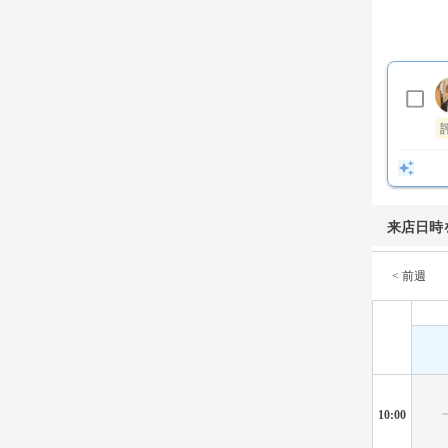
来店日時
< 前週
10:00