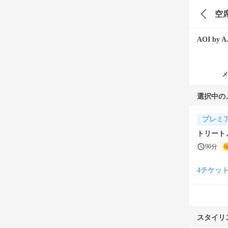
空
AOI by A
メ
選択中の
プレミ
トリートメ
90分
4チケット(¥
スタイリ