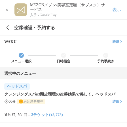
MEZONメゾン/美容室定額（サブスク）サ
×
表示
ービス
入手 -
Google Play
空席確認・予約する
WAKU
詳細
メニュー選択
日時指定
予約手続き
選択中のメニュー
ヘッドスパ
クレンジングスパの頭皮環境の改善効果で美しく、ヘッドスパ
60分
満足度募集中
詳細
→
2チケット(¥5,775)
通常 ¥7,150/1回