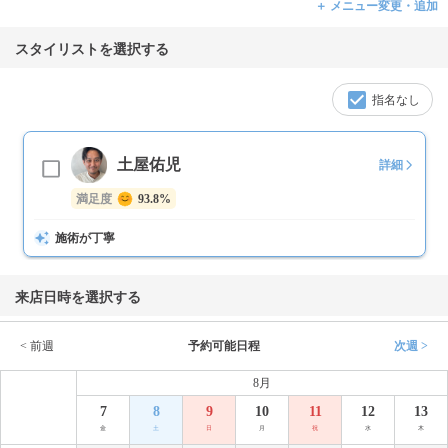
＋ メニュー変更・追加
スタイリストを選択する
指名なし
土屋佑児
詳細
満足度
93.8%
施術が丁寧
来店日時を選択する
< 前週
予約可能日程
次週 >
8月
7
8
9
10
11
12
13
金
土
日
月
祝
水
木