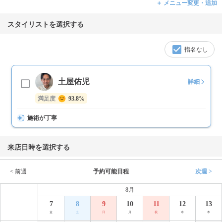
＋ メニュー変更・追加
スタイリストを選択する
指名なし
土屋佑児
詳細
満足度
93.8%
施術が丁寧
来店日時を選択する
< 前週
予約可能日程
次週 >
8月
7
8
9
10
11
12
13
金
土
日
月
祝
水
木