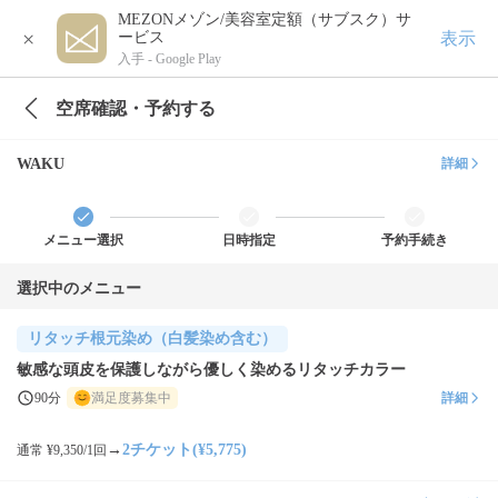
MEZONメゾン/美容室定額（サブスク）サ
×
表示
ービス
入手 -
Google Play
空席確認・予約する
WAKU
詳細
メニュー選択
日時指定
予約手続き
選択中のメニュー
リタッチ根元染め（白髪染め含む）
敏感な頭皮を保護しながら優しく染めるリタッチカラー
90分
満足度募集中
詳細
→
2チケット(¥5,775)
通常 ¥9,350/1回