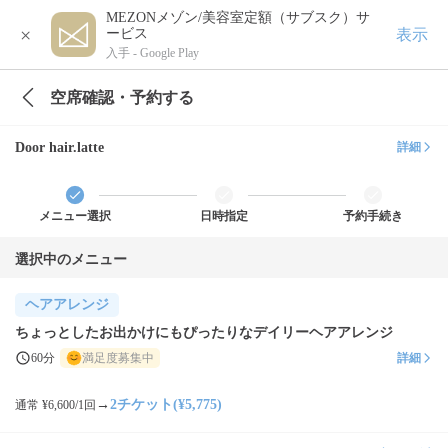
MEZONメゾン/美容室定額（サブスク）サ
×
表示
ービス
入手 -
Google Play
空席確認・予約する
Door hair.latte
詳細
メニュー選択
日時指定
予約手続き
選択中のメニュー
ヘアアレンジ
ちょっとしたお出かけにもぴったりなデイリーヘアアレンジ
60分
満足度募集中
詳細
→
2チケット(¥5,775)
通常 ¥6,600/1回