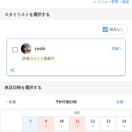
＋ メニュー変更・追加
スタイリストを選択する
指名なし
yushi
詳細
評価コメント募集中
来店日時を選択する
< 前週
予約可能日程
次週 >
8月
8
9
10
11
12
13
14
土
日
月
祝
水
木
金