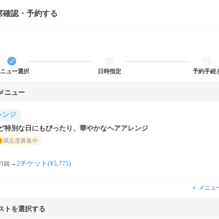
席確認・予約する
ニュー選択
日時指定
予約手続
メニュー
レンジ
ど特別な日にもぴったり、華やかなヘアアレンジ
満足度募集中
→
2チケット(¥5,775)
/1回
＋ メニュ
ストを選択する