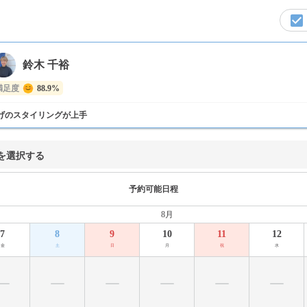
鈴木 千裕
満足度
88.9%
げのスタイリングが上手
を選択する
予約可能日程
8月
7
8
9
10
11
12
金
土
日
月
祝
水