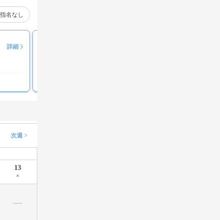
指名なし
多田 陽香
詳細
満足度
100%
接客にホスピタリティがある
次週 >
13
木