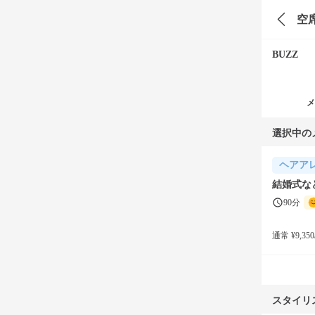
空
BUZZ
メ
選択中の
ヘアア
結婚式な
90分
通常 ¥9,350
スタイリ