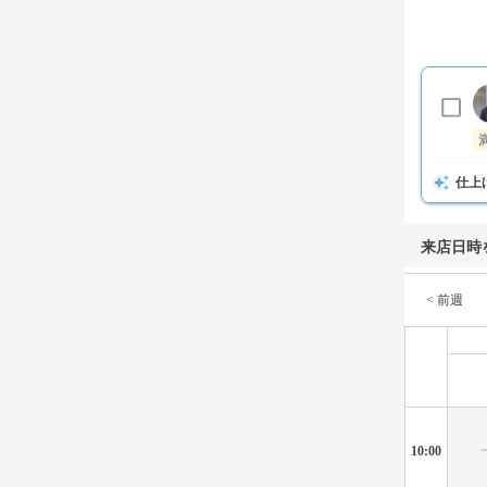
仕上
来店日時
< 前週
10:00