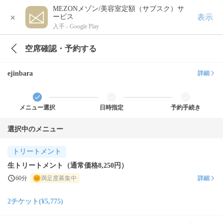
MEZONメゾン/美容室定額（サブスク）サ
×
表示
ービス
入手 -
Google Play
空席確認・予約する
ejinbara
詳細
メニュー選択
日時指定
予約手続き
選択中のメニュー
トリートメント
生トリートメント（通常価格8,250円）
60分
満足度募集中
詳細
2チケット(¥5,775)