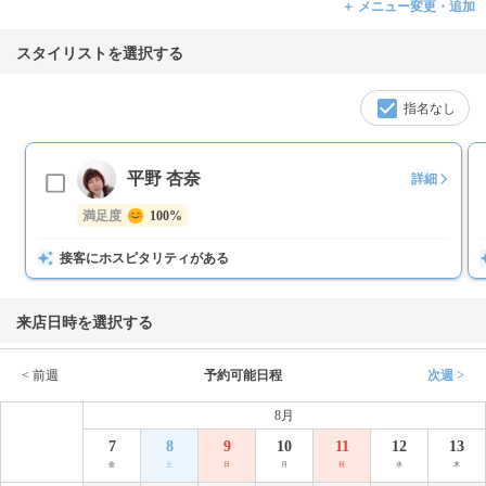
＋ メニュー変更・追加
スタイリストを選択する
指名なし
平野 杏奈
詳細
満足度
100%
接客にホスピタリティがある
来店日時を選択する
< 前週
予約可能日程
次週 >
8月
7
8
9
10
11
12
13
金
土
日
月
祝
水
木