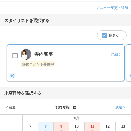
＋ メニュー変更・追加
スタイリストを選択する
指名なし
寺内智美
詳細
評価コメント募集中
来店日時を選択する
< 前週
予約可能日程
次週 >
8月
7
8
9
10
11
12
13