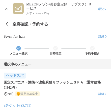
MEZONメゾン/美容室定額（サブスク）サ
×
表示
ービス
入手 -
Google Play
空席確認・予約する
Seven for hair
詳細
メニュー選択
日時指定
予約手続き
選択中のメニュー
ヘッドスパ
認定スパニスト施術〜濃密炭酸リフレッシュＳＰＡ（通常価格
7,942円）
60分
満足度募集中
詳細
2チケット(¥5,775)