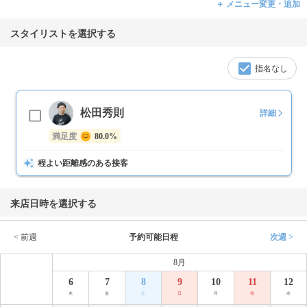
＋ メニュー変更・追加
スタイリストを選択する
指名なし
松田秀則
詳細
満足度
80.0%
程よい距離感のある接客
来店日時を選択する
< 前週
予約可能日程
次週 >
8月
6
7
8
9
10
11
12
木
金
土
日
月
祝
水