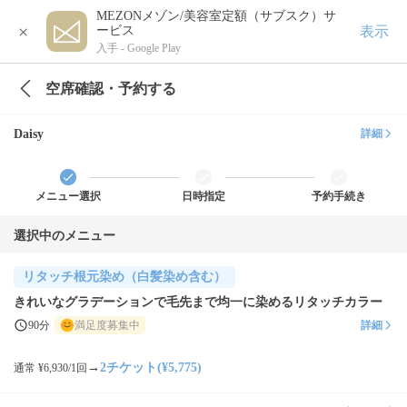
MEZONメゾン/美容室定額（サブスク）サ
×
表示
ービス
入手 -
Google Play
空席確認・予約する
Daisy
詳細
メニュー選択
日時指定
予約手続き
選択中のメニュー
リタッチ根元染め（白髪染め含む）
きれいなグラデーションで毛先まで均一に染めるリタッチカラー
90分
満足度募集中
詳細
→
2チケット(¥5,775)
通常 ¥6,930/1回