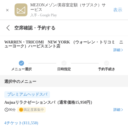
MEZONメゾン/美容室定額（サブスク）サ
×
表示
ービス
入手 -
Google Play
空席確認・予約する
WARREN・TRICOMI NEW YORK （ウォーレン・トリコミ ニ
ューヨーク）ハービスエント店
詳細
メニュー選択
日時指定
予約手続き
選択中のメニュー
プレミアムヘッドスパ
Aujuaリラクゼーションスパ（通常価格15,950円）
90分
満足度募集中
詳細
4チケット(¥11,550)