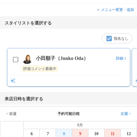
＋ メニュー変更・追加
スタイリストを選択する
指名なし
小田順子（Junko Oda）
詳細
評価コメント募集中
来店日時を選択する
< 前週
予約可能日程
次週 >
8月
6
7
8
9
10
11
12