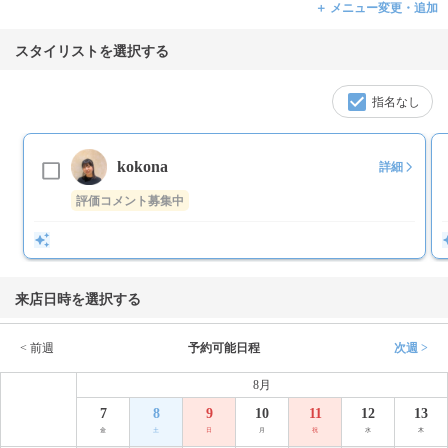
＋ メニュー変更・追加
スタイリストを選択する
指名なし
kokona
詳細
評価コメント募集中
来店日時を選択する
< 前週
予約可能日程
次週 >
8月
7
8
9
10
11
12
13
金
土
日
月
祝
水
木