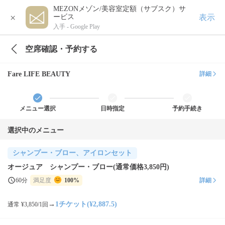
MEZONメゾン/美容室定額（サブスク）サ
×
表示
ービス
入手 -
Google Play
空席確認・予約する
Fare LIFE BEAUTY
詳細
メニュー選択
日時指定
予約手続き
選択中のメニュー
シャンプー・ブロー、アイロンセット
オージュア シャンプー・ブロー(通常価格3,850円)
60分
満足度
100%
詳細
→
1チケット(¥2,887.5)
通常 ¥3,850/1回