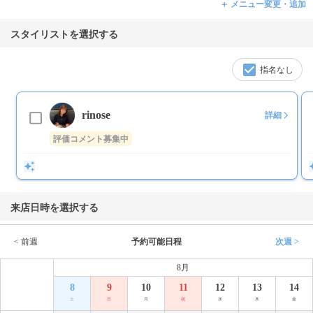
＋ メニュー変更・追加
スタイリストを選択する
指名なし
rinose
詳細
評価コメント募集中
来店日時を選択する
< 前週
予約可能日程
次週 >
8月
8
9
10
11
12
13
14
土
日
月
祝
水
木
金