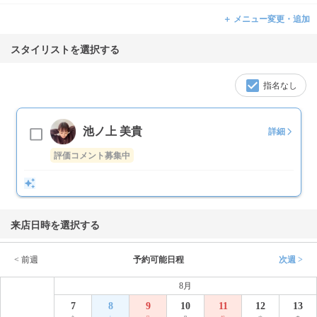
＋ メニュー変更・追加
スタイリストを選択する
指名なし
池ノ上 美貴
詳細
評価コメント募集中
来店日時を選択する
< 前週
予約可能日程
次週 >
8月
7
8
9
10
11
12
13