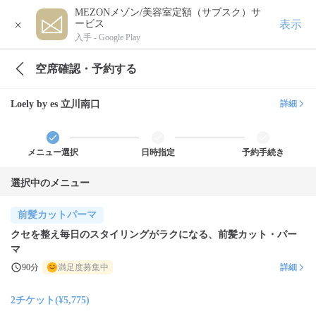
MEZONメゾン/美容室定額（サブスク）サ
×
表示
ービス
入手 -
Google Play
空席確認・予約する
Loely by es 立川南口
詳細
メニュー選択
日時指定
予約手続き
選択中のメニュー
前髪カットパーマ
クセを整え毎日のスタイリングがラクになる、前髪カット・パー
マ
90分
満足度募集中
詳細
2チケット(¥5,775)