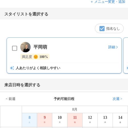
＋ メニュー変更・追加
スタイリストを選択する
指名なし
平岡萌
詳細
満足度
100%
人あたりがよく相談しやすい
来店日時を選択する
< 前週
予約可能日程
次週 >
8月
8
9
10
11
12
13
14
土
日
月
祝
水
木
金