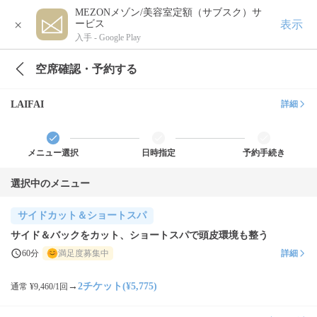
MEZONメゾン/美容室定額（サブスク）サ
×
表示
ービス
入手 -
Google Play
空席確認・予約する
LAIFAI
詳細
メニュー選択
日時指定
予約手続き
選択中のメニュー
サイドカット＆ショートスパ
サイド＆バックをカット、ショートスパで頭皮環境も整う
60分
満足度募集中
詳細
→
2チケット(¥5,775)
通常 ¥9,460/1回