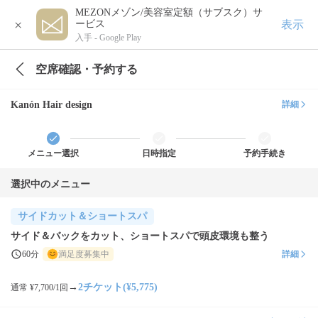
MEZONメゾン/美容室定額（サブスク）サ
×
表示
ービス
入手 -
Google Play
空席確認・予約する
Kanón Hair design
詳細
メニュー選択
日時指定
予約手続き
選択中のメニュー
サイドカット＆ショートスパ
サイド＆バックをカット、ショートスパで頭皮環境も整う
60分
満足度募集中
詳細
→
2チケット(¥5,775)
通常 ¥7,700/1回