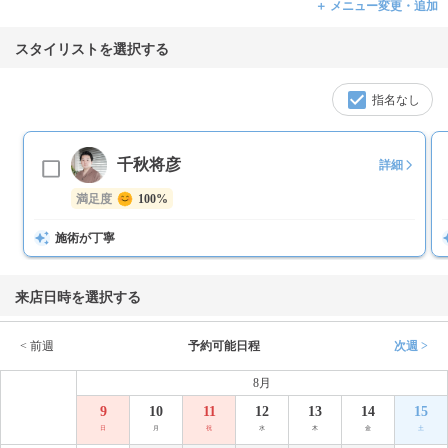
＋ メニュー変更・追加
スタイリストを選択する
指名なし
千秋将彦
詳細
満足度
100%
施術が丁寧
来店日時を選択する
< 前週
予約可能日程
次週 >
8月
9
10
11
12
13
14
15
日
月
祝
水
木
金
土