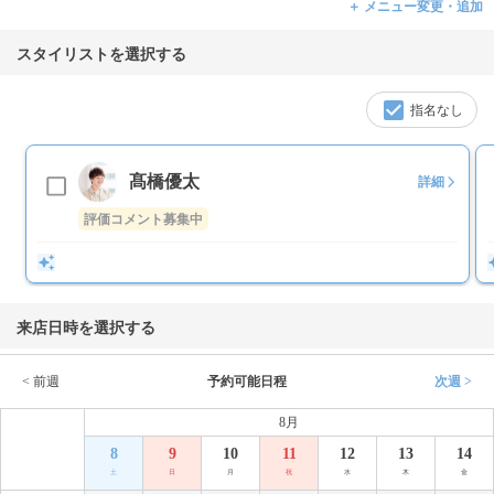
＋ メニュー変更・追加
スタイリストを選択する
指名なし
髙橋優太
詳細
評価コメント募集中
来店日時を選択する
< 前週
予約可能日程
次週 >
8月
8
9
10
11
12
13
14
土
日
月
祝
水
木
金