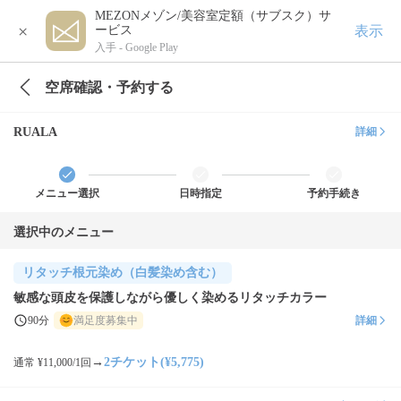
MEZONメゾン/美容室定額（サブスク）サ
×
表示
ービス
入手 -
Google Play
空席確認・予約する
RUALA
詳細
メニュー選択
日時指定
予約手続き
選択中のメニュー
リタッチ根元染め（白髪染め含む）
敏感な頭皮を保護しながら優しく染めるリタッチカラー
90分
満足度募集中
詳細
→
2チケット(¥5,775)
通常 ¥11,000/1回