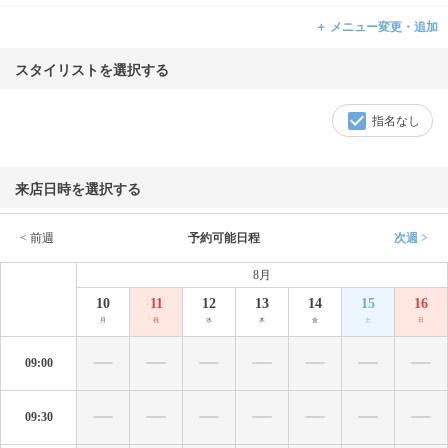
＋ メニュー変更・追加
スタイリストを選択する
指名なし
来店日時を選択する
< 前週
予約可能日程
次週 >
8月
10
11
12
13
14
15
16
月
祝
水
木
金
土
日
09:00
09:30