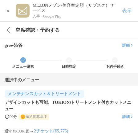
MEZONメゾン/美容室定額（サブスク）サ
×
表示
ービス
入手 -
Google Play
空席確認・予約する
grow渋谷
詳細
メニュー選択
日時指定
予約手続き
選択中のメニュー
メンテナンスカット＆トリートメント
デザインカットも可能、TOKIOのトリートメント付きカットメニ
ュー
90分
満足度募集中
詳細
→
2チケット(¥5,775)
通常 ¥8,300/1回