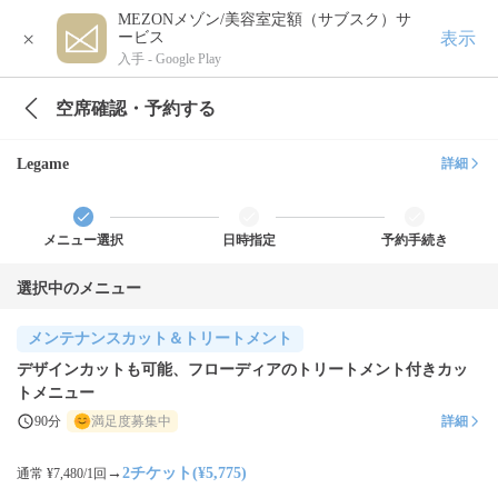
MEZONメゾン/美容室定額（サブスク）サ
×
表示
ービス
入手 -
Google Play
空席確認・予約する
Legame
詳細
メニュー選択
日時指定
予約手続き
選択中のメニュー
メンテナンスカット＆トリートメント
デザインカットも可能、フローディアのトリートメント付きカッ
トメニュー
90分
満足度募集中
詳細
→
2チケット(¥5,775)
通常 ¥7,480/1回