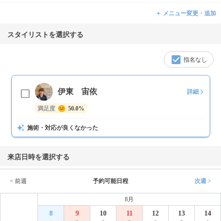
＋ メニュー変更・追加
スタイリストを選択する
指名なし
伊東 宙依
詳細
満足度
50.0%
施術・対応が良くなかった
来店日時を選択する
< 前週
予約可能日程
次週 >
8月
8
9
10
11
12
13
14