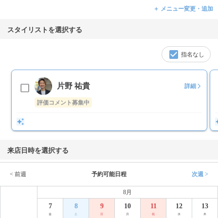
＋ メニュー変更・追加
スタイリストを選択する
指名なし
片野 祐貴
詳細
評価コメント募集中
来店日時を選択する
< 前週
予約可能日程
次週 >
8月
7
8
9
10
11
12
13
金
土
日
月
祝
水
木