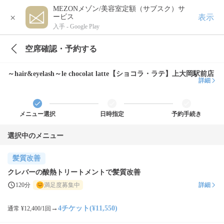
MEZONメゾン/美容室定額（サブスク）サ
×
表示
ービス
入手 -
Google Play
空席確認・予約する
～hair&eyelash～le chocolat latte【ショコラ・ラテ】上大岡駅前店
詳細
メニュー選択
日時指定
予約手続き
選択中のメニュー
髪質改善
クレバーの酸熱トリートメントで髪質改善
120分
満足度募集中
詳細
→
4チケット(¥11,550)
通常 ¥12,400/1回