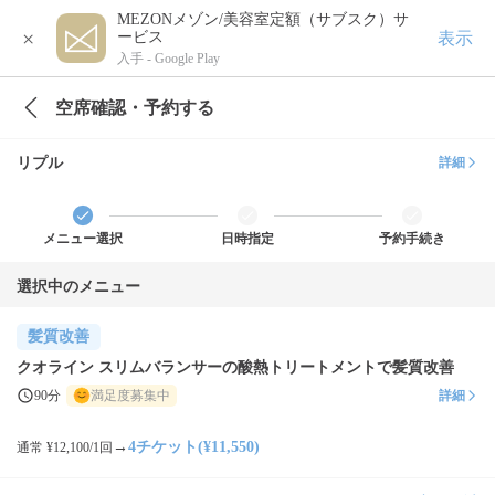
MEZONメゾン/美容室定額（サブスク）サ
×
表示
ービス
入手 -
Google Play
空席確認・予約する
リプル
詳細
メニュー選択
日時指定
予約手続き
選択中のメニュー
髪質改善
クオライン スリムバランサーの酸熱トリートメントで髪質改善
90分
満足度募集中
詳細
→
4チケット(¥11,550)
通常 ¥12,100/1回