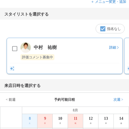
＋ メニュー変更・追加
スタイリストを選択する
指名なし
中村 祐樹
詳細
評価コメント募集中
来店日時を選択する
< 前週
予約可能日程
次週 >
8月
8
9
10
11
12
13
14
土
日
月
祝
水
木
金