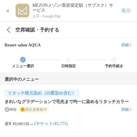
MEZONメゾン/美容室定額（サブスク）サ
×
表示
ービス
入手 -
Google Play
空席確認・予約する
Resort salon AQUA
詳細
メニュー選択
日時指定
予約手続き
選択中のメニュー
リタッチ根元染め（白髪染め含む）
きれいなグラデーションで毛先まで均一に染めるリタッチカラー
90分
満足度募集中
詳細
→
2チケット(¥5,775)
通常 ¥9,680/1回