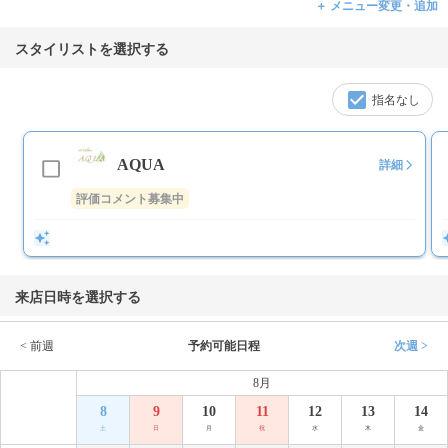
＋ メニュー変更・追加
スタイリストを選択する
指名なし
AQUA
詳細
評価コメント募集中
来店日時を選択する
< 前週
予約可能日程
次週 >
8月
8
9
10
11
12
13
14
土
日
月
祝
水
木
金