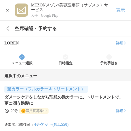
MEZONメゾン/美容室定額（サブスク）サ
×
表示
ービス
入手 -
Google Play
空席確認・予約する
LOREN
詳細
メニュー選択
日時指定
予約手続き
選択中のメニュー
艶カラー（フルカラー＆トリートメント）
ダメージケアをしながら理想の艶カラーに。トリートメントで、
更に潤う艶髪に
120分
満足度募集中
詳細
→
4チケット(¥11,550)
通常 ¥14,300/1回