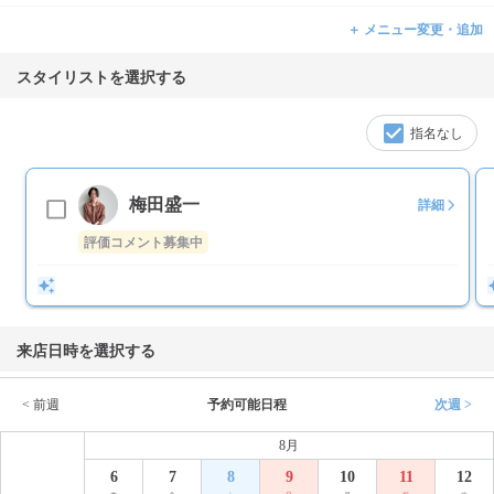
＋ メニュー変更・追加
スタイリストを選択する
指名なし
梅田盛一
詳細
評価コメント募集中
来店日時を選択する
< 前週
予約可能日程
次週 >
8月
6
7
8
9
10
11
12