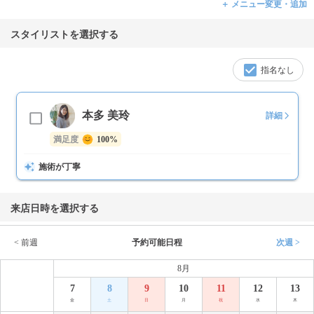
＋ メニュー変更・追加
スタイリストを選択する
指名なし
本多 美玲
詳細
満足度
100%
施術が丁寧
来店日時を選択する
< 前週
予約可能日程
次週 >
8月
7
8
9
10
11
12
13
金
土
日
月
祝
水
木