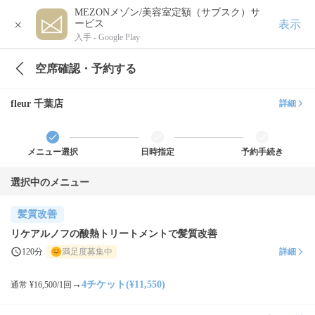
MEZONメゾン/美容室定額（サブスク）サ
×
表示
ービス
入手 -
Google Play
空席確認・予約する
fleur 千葉店
詳細
メニュー選択
日時指定
予約手続き
選択中のメニュー
髪質改善
リケアルノフの酸熱トリートメントで髪質改善
120分
満足度募集中
詳細
→
4チケット(¥11,550)
通常 ¥16,500/1回