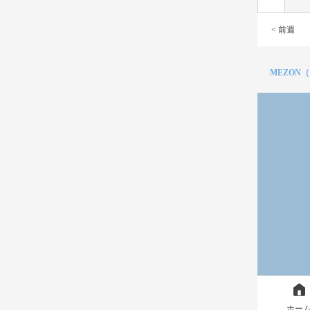
< 前週
MEZON
ホー