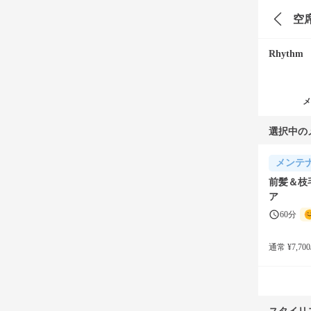
空
Rhythm
メ
選択中の
メンテ
前髪＆枝
ア
60分
通常 ¥7,700