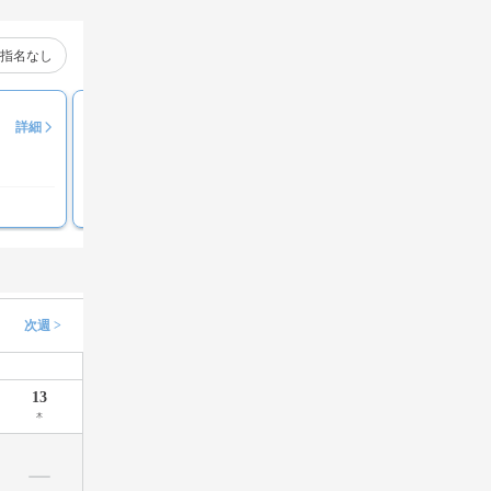
指名なし
中島敏博
詳細
満足度
100%
仕上げのスタイリングが上手
次週 >
13
木