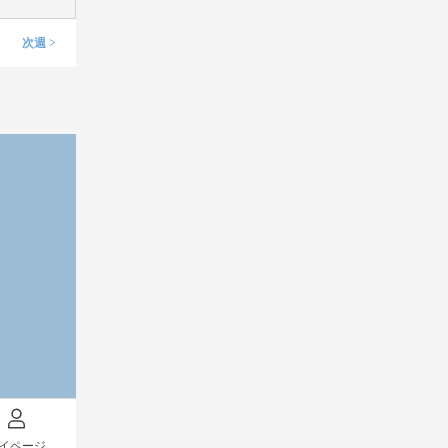
次週 >
イページ