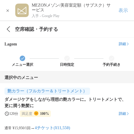
MEZONメゾン/美容室定額（サブスク）サ
×
表示
ービス
入手 -
Google Play
空席確認・予約する
Lagom
詳細
メニュー選択
日時指定
予約手続き
選択中のメニュー
艶カラー（フルカラー＆トリートメント）
ダメージケアをしながら理想の艶カラーに。トリートメントで、
更に潤う艶髪に
120分
満足度
100%
詳細
→
4チケット(¥11,550)
通常 ¥15,950/1回