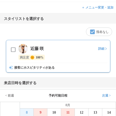
＋ メニュー変更・追加
スタイリストを選択する
指名なし
近藤 咲
詳細
満足度
100%
接客にホスピタリティがある
来店日時を選択する
< 前週
予約可能日程
次週 >
8月
8
9
10
11
12
13
14